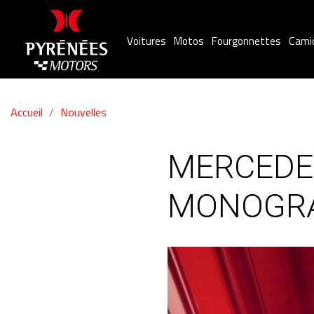
Voitures
Motos
Fourgonnettes
Cami
Accueil
Nouvelles
MERCEDE
MONOGRA