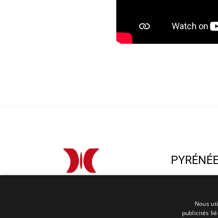
PYRÉNÉ
Recherche de 
Atelier
Nous uti
Marques
publicités li