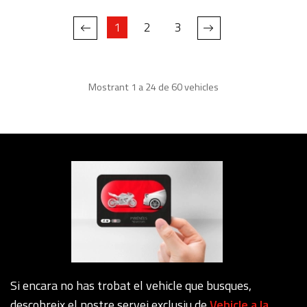
1
2
3
Mostrant 1 a 24 de 60 vehicles
Si encara no has trobat el vehicle que busques,
descobreix el nostre servei exclusiu de
Vehicle a la