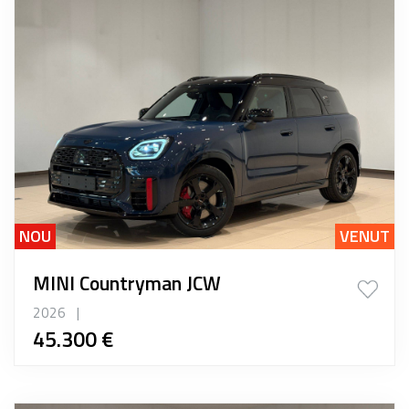
NOU
VENUT
MINI Countryman JCW
2026
|
45.300 €