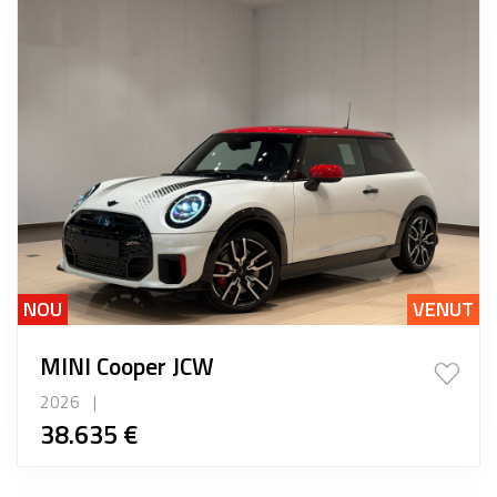
NOU
VENUT
MINI Cooper JCW
2026
|
38.635 €