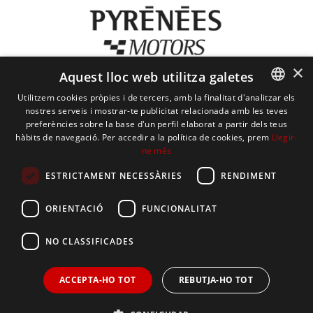
×
Aquest lloc web utilitza galetes
Utilitzem cookies pròpies i de tercers, amb la finalitat d'analitzar els
nostres serveis i mostrar-te publicitat relacionada amb les teves
CATALAN
preferències sobre la base d'un perfil elaborat a partir dels teus
hàbits de navegació. Per accedir a la política de cookies, prem
Llegir-
SPANISH
ne més
ENGLISH
ESTRICTAMENT NECESSÀRIES
RENDIMENT
PYRÉNÉES MOTORS
FRENCH
ORIENTACIÓ
FUNCIONALITAT
SERVEIS
NO CLASSIFICADES
TERMES I CONDICIONS
ACCEPTA-HO TOT
REBUTJA-HO TOT