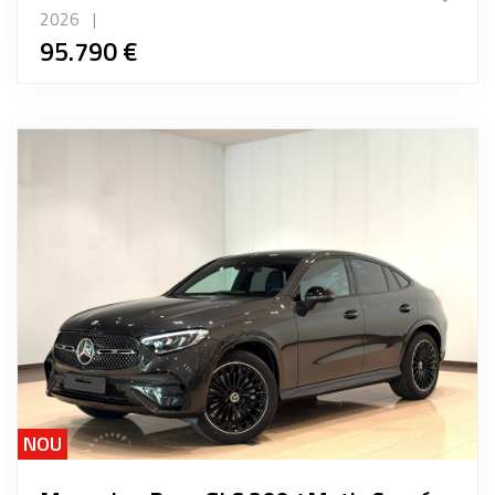
2026
|
95.790 €
NOU