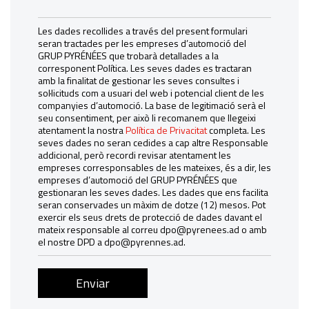
Les dades recollides a través del present formulari
seran tractades per les empreses d’automoció del
GRUP PYRÉNÉES que trobarà detallades a la
corresponent Política. Les seves dades es tractaran
amb la finalitat de gestionar les seves consultes i
sol·licituds com a usuari del web i potencial client de les
companyies d’automoció. La base de legitimació serà el
seu consentiment, per això li recomanem que llegeixi
atentament la nostra
Política de Privacitat
completa. Les
seves dades no seran cedides a cap altre Responsable
addicional, però recordi revisar atentament les
empreses corresponsables de les mateixes, és a dir, les
empreses d’automoció del GRUP PYRÉNÉES que
gestionaran les seves dades. Les dades que ens facilita
seran conservades un màxim de dotze (12) mesos. Pot
exercir els seus drets de protecció de dades davant el
mateix responsable al correu dpo@pyrenees.ad o amb
el nostre DPD a dpo@pyrennes.ad.