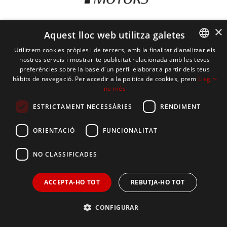
×
Aquest lloc web utilitza galetes
Utilitzem cookies pròpies i de tercers, amb la finalitat d'analitzar els
nostres serveis i mostrar-te publicitat relacionada amb les teves
CATALAN
preferències sobre la base d'un perfil elaborat a partir dels teus
hàbits de navegació. Per accedir a la política de cookies, prem
Llegir-
SPANISH
ne més
PYRÉNÉES MOTORS
ENGLISH
ESTRICTAMENT NECESSÀRIES
RENDIMENT
SERVEIS
FRENCH
ORIENTACIÓ
FUNCIONALITAT
TERMES I CONDICIONS
NO CLASSIFICADES
ACCEPTA-HO TOT
REBUTJA-HO TOT
© 2025
Pyrénées Andorra
· Tots els drets reservats
CONFIGURAR