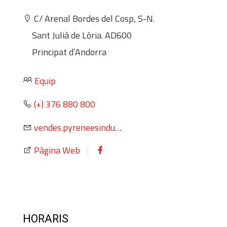
C/ Arenal Bordes del Cosp, S-N.
Sant Julià de Lòria. AD600
Principat d’Andorra
Equip
(+) 376 880 800
vendes.pyreneesindustrials@pyrenees.ad
Pàgina Web
|
HORARIS